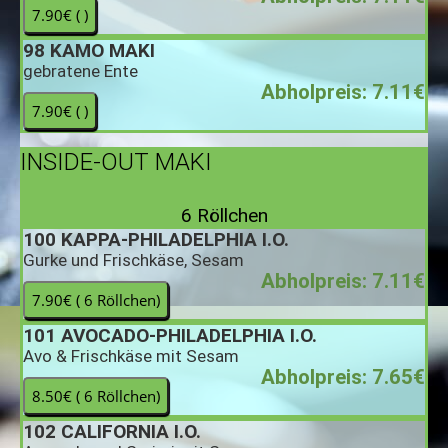
98
KAMO MAKI
gebratene Ente
Abholpreis: 7.11€
INSIDE-OUT MAKI
6 Röllchen
100
KAPPA-PHILADELPHIA I.O.
Gurke und Frischkäse, Sesam
Abholpreis: 7.11€
101
AVOCADO-PHILADELPHIA I.O.
Avo & Frischkäse mit Sesam
Abholpreis: 7.65€
102
CALIFORNIA I.O.