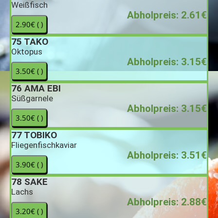
Weißfisch
Abholpreis: 2.61€
75
TAKO
Oktopus
Abholpreis: 3.15€
76
AMA EBI
Süßgarnele
Abholpreis: 3.15€
77
TOBIKO
Fliegenfischkaviar
Abholpreis: 3.51€
78
SAKE
Lachs
Abholpreis: 2.88€