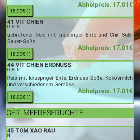
Abholpreis: 17.01€
41
VIT CHIEN
D, H, N
gebratener Reis mit knuspriger Ente und Chili-Süß-
Sauer-Soße
Abholpreis: 17.01€
44
VIT CHIEN ERDNUSS
D, H, N
Reis mit knuspriger Ente, Erdnuss Soße, Kokosmilch
und verschiedenem Gemüse
Abholpreis: 17.01€
GER. MEERESFRÜCHTE
45
TOM XAO RAU
N