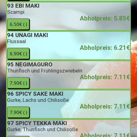
93
EBI MAKI
Scampi
Abholpreis: 5.85€
94
UNAGI MAKI
Flussaal
Abholpreis: 6.21€
95
NEGIMAGURO
Thunfisch und Frühlingszwiebeln
Abholpreis: 7.11€
96
SPICY SAKE MAKI
Gurke, Lachs und Chilisoße
Abholpreis: 7.11€
97
SPICY TEKKA MAKI
Gurke, Thunfisch und Chilisoße
Abholpreis: 7.11€