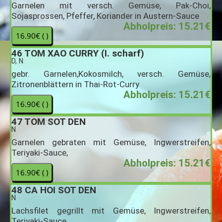
Garnelen mit versch. Gemüse, Pak-Choi,
Sojasprossen, Pfeffer, Koriander in Austern-Sauce
Abholpreis: 15.21€
46
TOM XAO CURRY (I. scharf)
D, N
gebr. Garnelen,Kokosmilch, versch. Gemüse,
Zitronenblättern in Thai-Rot-Curry
Abholpreis: 15.21€
47
TOM SOT DEN
N
Garnelen gebraten mit Gemüse, Ingwerstreifen,
Teriyaki-Sauce,
Abholpreis: 15.21€
48
CA HOI SOT DEN
N
Lachsfilet gegrillt mit Gemüse, Ingwerstreifen,
Teriyaki-Sauce,