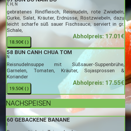
F, H, N
gebratenes Rindfleisch, Reisnudeln, rote Zwiebeln,
Gurke, Salat, Kräuter, Erdnüsse, Röstzwiebeln, dazu
leicht scharfe süß sauer Fischsauce, serviert in gr.
Schale,
Abholpreis: 17.01€
58
BUN CANH CHUA TOM
N
Reisnudelnsuppe mit Süßsauer-Suppenbrühe,
Garnelen, Tomaten, Kräuter, Sojasprossen &
Koriander
Abholpreis: 17.55€
NACHSPEISEN
60
GEBACKENE BANANE
I