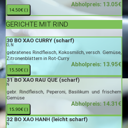
Abholpreis: 13.05€
GERICHTE MIT RIND
30
BO XAO CURRY (scharf)
D, N
gebratenes Rindfleisch, Kokosmilch, versch. Gemüse,
Zitronenblättern in Rot-Curry
Abholpreis: 13.95€
31
BO XAO RAU QUE (scharf)
N
gebr. Rindfleisch, Peperoni, Basilikum und frischem
Gemüse
Abholpreis: 14.31€
32
BO XAO HANH (leicht scharf)
N