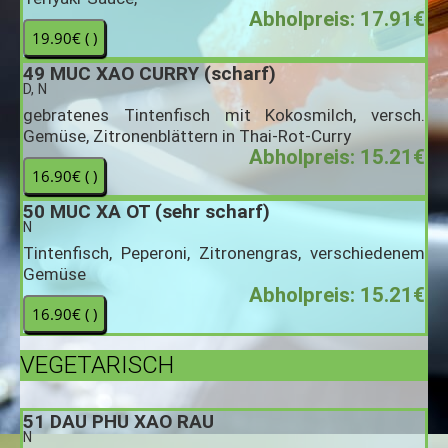
Abholpreis: 17.91€
49
MUC XAO CURRY (scharf)
D, N
gebratenes Tintenfisch mit Kokosmilch, versch.
Gemüse, Zitronenblättern in Thai-Rot-Curry
Abholpreis: 15.21€
50
MUC XA OT (sehr scharf)
N
Tintenfisch, Peperoni, Zitronengras, verschiedenem
Gemüse
Abholpreis: 15.21€
VEGETARISCH
51
DAU PHU XAO RAU
N