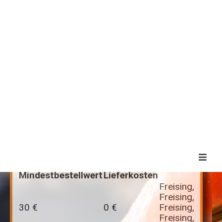
Provisionsfrei
Sushi Tenn
10% für Abholer
General-von-Nagel-Str. 4c
85354 Freising
Telefon: 08161 144 505
- geschlossen -
Keine Vorbestellung möglich
Liefergebiete
Mindestbestellwert
Lieferkosten
Freising,
Freising,
30 €
0 €
Freising,
Freising,