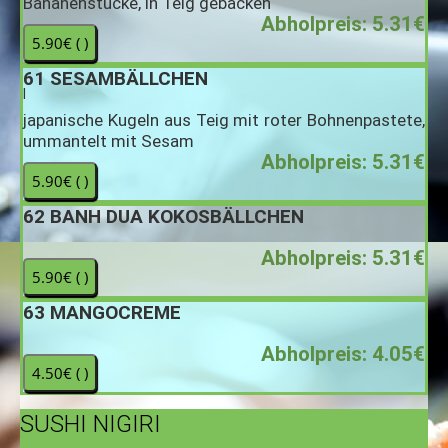
Bananenstücke, in Teig gebacken
Abholpreis: 5.31€
61
SESAMBÄLLCHEN
I
japanische Kugeln aus Teig mit roter Bohnenpastete,
ummantelt mit Sesam
Abholpreis: 5.31€
62
BANH DUA KOKOSBÄLLCHEN
Abholpreis: 5.31€
63
MANGOCREME
Abholpreis: 4.05€
SUSHI NIGIRI