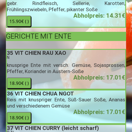
gebr. Rindfleisch, Sellerie, Karotten,
Frühlingszwiebeln, Pfeffer, pikanter Soße
Abholpreis: 14.31€
GERICHTE MIT ENTE
35
VIT CHIEN RAU XAO
N
knusprige Ente mit versch. Gemüse, Sojasprossen,
Pfeffer, Koriander in Austern-Soße
Abholpreis: 17.01€
36
VIT CHIEN CHUA NGOT
Reis mit knuspriger Ente, Süß-Sauer Soße, Ananas
und verschiedenem Gemüse
Abholpreis: 17.01€
37
VIT CHIEN CURRY (leicht scharf)