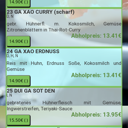
23
GA XAO CURRY (scharf)
D, N
gebr. Hühnerfl. m. Kokosmilch, Gemüse
Zitronenblättern in Thai-Rot-Curry
Abholpreis: 13.41€
24
GA XAO ERDNUSS
D, H, N
Reis mit Huhn, Erdnuss Soße, Kokosmilch und
Gemüse
Abholpreis: 13.41€
25
DUI GA SOT DEN
I, N
gebratenes Hühnerfleisch mit Gemüse,
Ingwerstreifen, Teriyaki-Sauce
Abholpreis: 13.95€