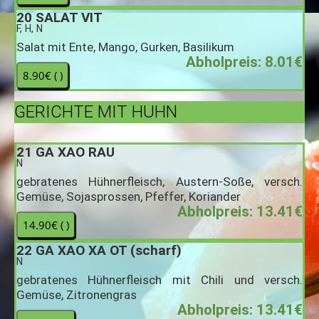
20
SALAT VIT
F, H, N
Salat mit Ente, Mango, Gurken, Basilikum
Abholpreis: 8.01€
GERICHTE MIT HUHN
21
GA XAO RAU
N
gebratenes Hühnerfleisch, Austern-Soße, versch.
Gemüse, Sojasprossen, Pfeffer, Koriander
Abholpreis: 13.41€
22
GA XAO XA OT (scharf)
N
gebratenes Hühnerfleisch mit Chili und versch.
Gemüse, Zitronengras
Abholpreis: 13.41€