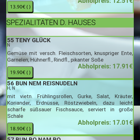
Abholpreis: 12.51€
SPEZIALITÄTEN D. HAUSES
55
TENY GLÜCK
N
Gemüse mit versch. Fleischsorten, knuspriger Ente,
Garnelen, Hühnerfl., Rindfl., pikanter Soße
Abholpreis: 17.91€
56
BUN NEM REISNUDELN
H, N
mit vietn. Frühlingsrollen, Gurke, Salat, Kräuter,
Koriander, Erdnüsse, Röstzwiebeln, dazu leicht
scharfe süßsauer Fischsauce, serviert in große
Schale
Abholpreis: 17.01€
57
BUN BO NAM BO