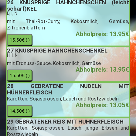
26
KNUSPRIGE HÄHNCHENSCHEN (leicht
scharf)KEL
D, I, N
mit Thai-Rot-Curry, Kokosmilch, Gemüse,
Zitronenblättern
Abholpreis: 13.95€
27
KNUSPRIGE HÄHNCHENSCHENKEL
H, I, N
mit Erdnuss-Sauce, Kokosmilch, Gemüse
Abholpreis: 13.95€
28
GEBRATENE NUDELN MIT
HÜHNERFLEISCH
Karotten, Sojasprossen, Lauch und Röstzwiebeln
Abholpreis: 13.05€
29
GEBRATENER REIS MIT HÜHNERFLEISCH
Karotten, Sojasprossen, Lauch, junge Erbsen und
Röstzwiebeln