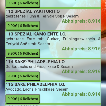
112
SPEZIAL YAKITORI I.O.
gebratenes Huhn & Teriyaki Soße, Sesam
Abholpreis: 8.91€
113
SPEZIAL KAMO ENTE I.O.
gebratene Ente mit Gurken, Frühlingszwiebeln &
Teriyaki Soße mit Sesam
Abholpreis: 8.91€
114
SAKE-PHILADELPHIA I.O.
Gurke, Lachs und Frischkäse & Sesam
Abholpreis: 8.91€
115
SAKE PHILADELPHIA I.O.
Avocado, Lachs, Frischkäse, Sesam
Abholpreis: 8.91€