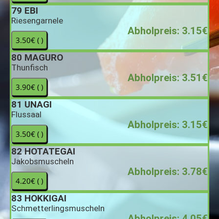
79
EBI
Riesengarnele
Abholpreis: 3.15€
80
MAGURO
Thunfisch
Abholpreis: 3.51€
81
UNAGI
Flussaal
Abholpreis: 3.15€
82
HOTATEGAI
Jakobsmuscheln
Abholpreis: 3.78€
83
HOKKIGAI
Schmetterlingsmuscheln
Abholpreis: 4.05€