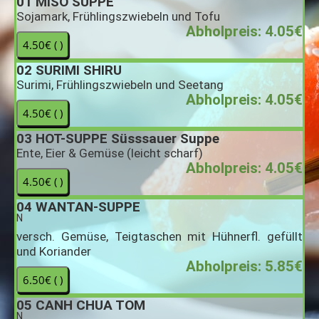
01
MISO SUPPE
Sojamark, Frühlingszwiebeln und Tofu
Abholpreis: 4.05€
02
SURIMI SHIRU
Surimi, Frühlingszwiebeln und Seetang
Abholpreis: 4.05€
03
HOT-SUPPE Süsssauer Suppe
Ente, Eier & Gemüse (leicht scharf)
Abholpreis: 4.05€
04
WANTAN-SUPPE
N
versch. Gemüse, Teigtaschen mit Hühnerfl. gefüllt
und Koriander
Abholpreis: 5.85€
05
CANH CHUA TOM
N