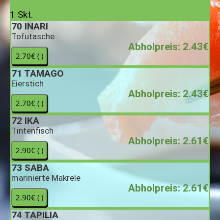
1 Skt.
70
INARI
Tofutasche
Abholpreis: 2.43€
71
TAMAGO
Eierstich
Abholpreis: 2.43€
72
IKA
Tintenfisch
Abholpreis: 2.61€
73
SABA
marinierte Makrele
Abholpreis: 2.61€
74
TAPILIA