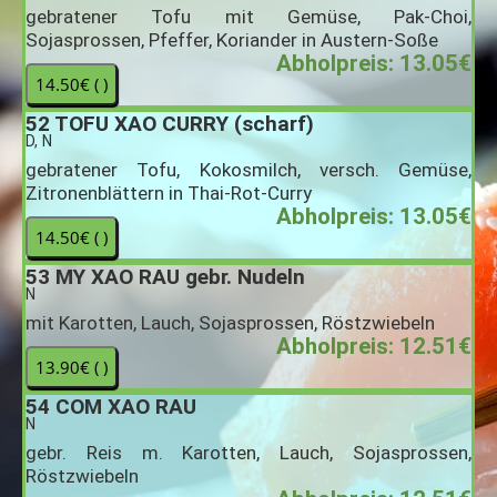
gebratener Tofu mit Gemüse, Pak-Choi,
Sojasprossen, Pfeffer, Koriander in Austern-Soße
Abholpreis: 13.05€
52
TOFU XAO CURRY (scharf)
D, N
gebratener Tofu, Kokosmilch, versch. Gemüse,
Zitronenblättern in Thai-Rot-Curry
Abholpreis: 13.05€
53
MY XAO RAU gebr. Nudeln
N
mit Karotten, Lauch, Sojasprossen, Röstzwiebeln
Abholpreis: 12.51€
54
COM XAO RAU
N
gebr. Reis m. Karotten, Lauch, Sojasprossen,
Röstzwiebeln